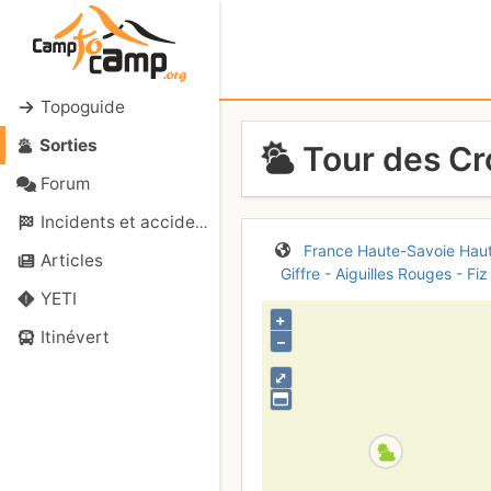
Topoguide
Sorties
Tour des Cr
Forum
Incidents et accidents
France
Haute-Savoie
Hau
Articles
Giffre - Aiguilles Rouges - Fiz
YETI
+
Itinévert
–
⤢