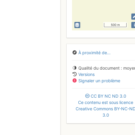
i
500 m
À proximité de...
Qualité du document
moye
Versions
Signaler un problème
CC
BY
NC
ND
3.0
Ce contenu est sous licence
Creative Commons BY-NC-N
3.0