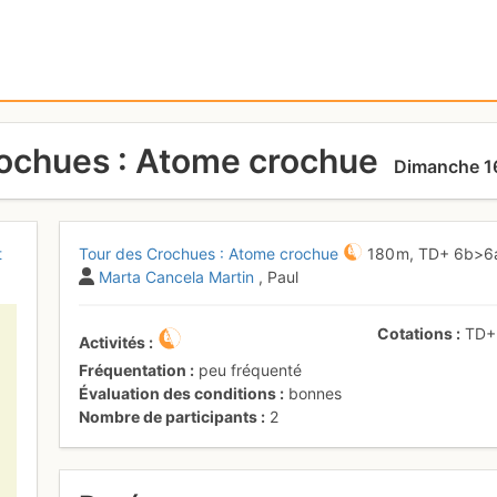
ochues : Atome crochue
Dimanche 16 
t
Tour des Crochues : Atome crochue
180 m,
TD+
6b
>6
Marta Cancela Martin
, Paul
Cotations
TD
Activités
Fréquentation
peu fréquenté
Évaluation des conditions
bonnes
Nombre de participants
2