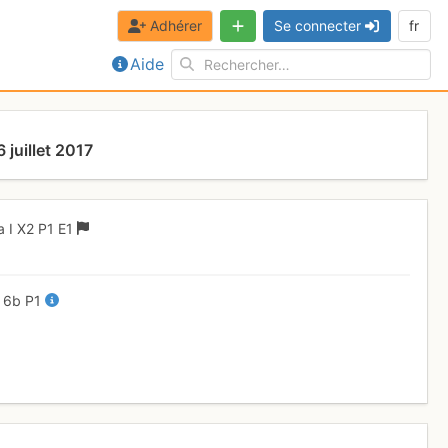
Adhérer
Se connecter
fr
Aide
juillet 2017
a
I
X2
P1
E1
+
6b
P1