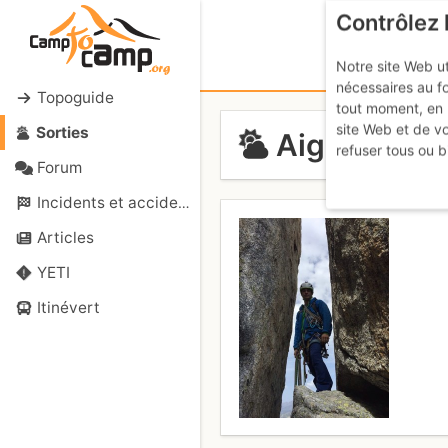
Contrôlez 
Notre site Web ut
nécessaires au f
Topoguide
tout moment, en 
site Web et de v
Sorties
Aiguille de 
refuser tous ou b
Forum
Incidents et accidents
Articles
YETI
Itinévert