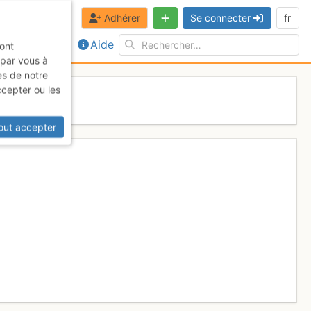
Adhérer
Se connecter
fr
Aide
sont
 par vous à
es de notre
ccepter ou les
out accepter