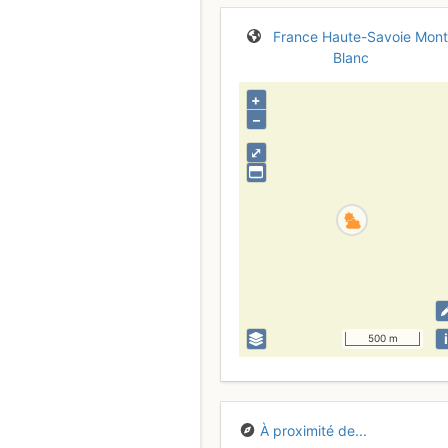
France
Haute-Savoie
Mont
Blanc
+
–
⤢
i
500 m
À proximité de...