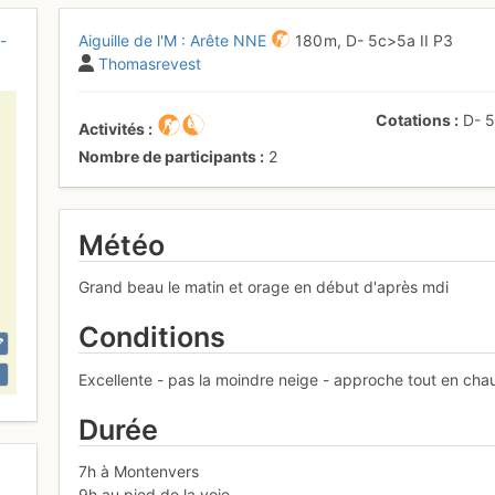
-
Aiguille de l'M : Arête NNE
180 m,
D-
5c
>5a
II
P3
Thomasrevest
Cotations
D-
Activités
Nombre de participants
2
Météo
Grand beau le matin et orage en début d'après mdi
Conditions
Excellente - pas la moindre neige - approche tout en chau
Durée
7h à Montenvers
9h au pied de la voie