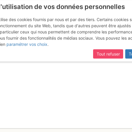
l'utilisation de vos données personnelles
ilise des cookies fournis par nous et par des tiers. Certains cookies 
onctionnement du site Web, tandis que d'autres peuvent être ajustés
particulier ceux qui nous permettent de comprendre les performanc
ous fournir des fonctionnalités de médias sociaux. Vous pouvez les a
l'M : Arête NNE
Samedi 8 juillet 2017
ien
paramétrer vos choix
.
Tout refuser
T