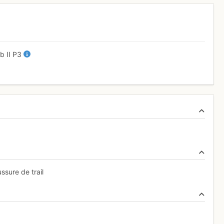
5b
II
P3
ssure de trail