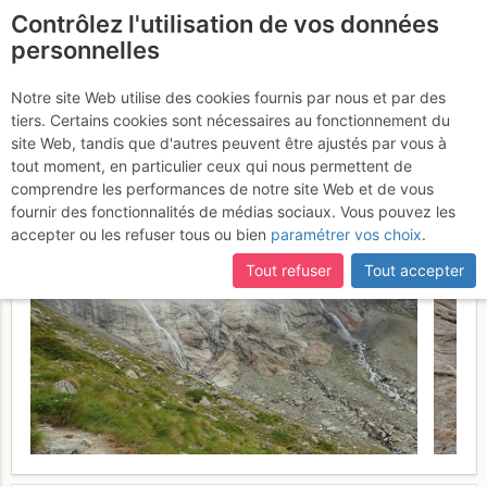
Contrôlez l'utilisation de vos données
fr
personnelles
Cascade de Freney : Né
Notre site Web utilise des cookies fournis par nous et par des
tiers. Certains cookies sont nécessaires au fonctionnement du
miti, né leggende
Lundi 17 juillet
site Web, tandis que d'autres peuvent être ajustés par vous à
tout moment, en particulier ceux qui nous permettent de
2017
comprendre les performances de notre site Web et de vous
fournir des fonctionnalités de médias sociaux. Vous pouvez les
accepter ou les refuser tous ou bien
paramétrer vos choix
.
Tout refuser
Tout accepter