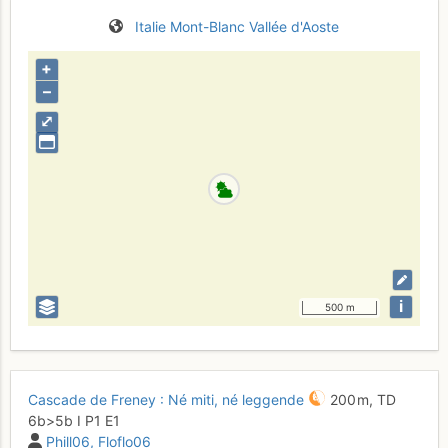
Italie
Mont-Blanc
Vallée d'Aoste
+
–
⤢
i
500 m
Cascade de Freney : Né miti, né leggende
200 m,
TD
6b
>5b
I
P1
E1
Phill06
Floflo06