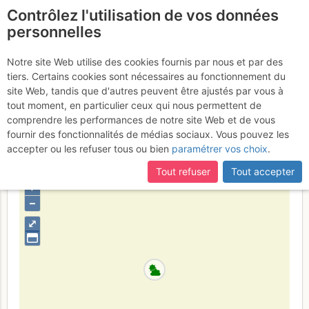
Contrôlez l'utilisation de vos données
fr
personnelles
Aiguille de Blaitière -
Notre site Web utilise des cookies fournis par nous et par des
tiers. Certains cookies sont nécessaires au fonctionnement du
Pilier Rouge : Majorette
site Web, tandis que d'autres peuvent être ajustés par vous à
Thatcher
tout moment, en particulier ceux qui nous permettent de
Lundi 17 juillet 2017
comprendre les performances de notre site Web et de vous
fournir des fonctionnalités de médias sociaux. Vous pouvez les
accepter ou les refuser tous ou bien
paramétrer vos choix
.
France
Haute-Savoie
Mont-Blanc
Tout refuser
Tout accepter
+
–
⤢