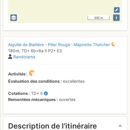
i
500 m
Aiguille de Blaitière - Pilier Rouge : Majorette Thatcher
180 m,
TD+
6b
>6a
II
P2+
E3
Randorama
Activités
Évaluation des conditions
excellentes
Cotations
TD+
II
Remontées mécaniques
ouvertes
Description de l'itinéraire