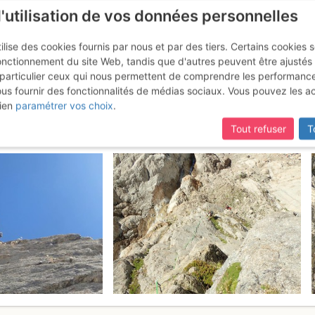
l'utilisation de vos données personnelles
ilise des cookies fournis par nous et par des tiers. Certains cookies 
onctionnement du site Web, tandis que d'autres peuvent être ajustés
particulier ceux qui nous permettent de comprendre les performanc
ous fournir des fonctionnalités de médias sociaux. Vous pouvez les a
eleine : Et ceux de la colline
Dima
ien
paramétrer vos choix
.
Tout refuser
T