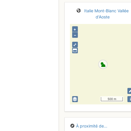
Italie
Mont-Blanc
Vallée
d'Aoste
+
–
⤢
i
500 m
À proximité de...