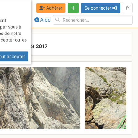
Adhérer
Se connecter
fr
Aide
sont
 par vous à
es de notre
ccepter ou les
nche 16 juillet 2017
out accepter