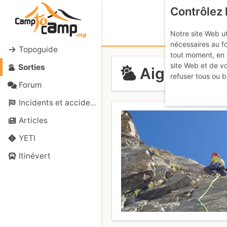
Contrôlez 
Notre site Web ut
nécessaires au f
Topoguide
tout moment, en 
site Web et de v
Sorties
Aiguille Mad
refuser tous ou b
Forum
Incidents et accidents
Articles
YETI
Itinévert