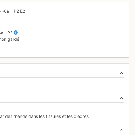
+
>6a
II
P2
E2
6a+
P2
 non gardé
 des friends dans les fissures et les dièdres