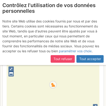
Contrôlez l'utilisation de vos données
fr
personnelles
Muraille de Cap de Long
Notre site Web utilise des cookies fournis par nous et par des
tiers. Certains cookies sont nécessaires au fonctionnement du
: Carpe diem
Dimanche 16 juillet 2017
site Web, tandis que d'autres peuvent être ajustés par vous à
tout moment, en particulier ceux qui nous permettent de
comprendre les performances de notre site Web et de vous
fournir des fonctionnalités de médias sociaux. Vous pouvez les
France
Hautes-Pyrénées
Bigorre - Ordesa
accepter ou les refuser tous ou bien
paramétrer vos choix
.
+
Tout refuser
Tout accepter
–
⤢