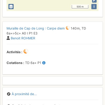
i
500 m
Muraille de Cap de Long : Carpe diem
140 m,
TD
6a+
>5c+
A0
I
P1
E3
Benoit ROHMER
Activités
Cotations
TD
6a+
P1
À proximité de...