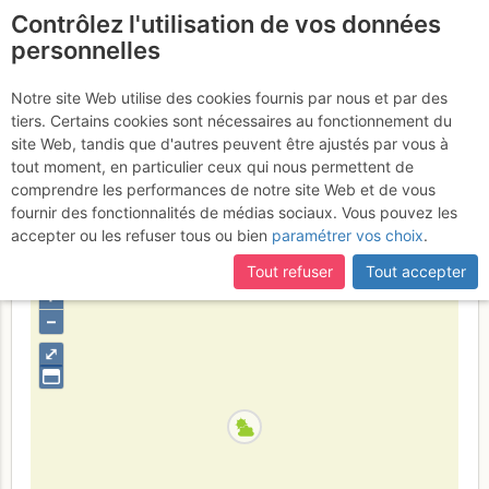
Contrôlez l'utilisation de vos données
fr
personnelles
Tête de la Maye : Par le
Notre site Web utilise des cookies fournis par nous et par des
tiers. Certains cookies sont nécessaires au fonctionnement du
sentier versant SE
Lundi 17 juillet
site Web, tandis que d'autres peuvent être ajustés par vous à
tout moment, en particulier ceux qui nous permettent de
2017
comprendre les performances de notre site Web et de vous
fournir des fonctionnalités de médias sociaux. Vous pouvez les
accepter ou les refuser tous ou bien
paramétrer vos choix
.
France
Isère
Écrins
Tout refuser
Tout accepter
+
–
⤢