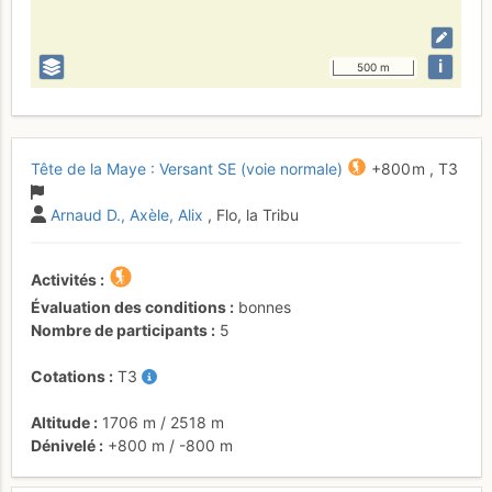
i
500 m
Tête de la Maye : Versant SE (voie normale)
+800 m
,
T3
Arnaud D.
Axèle
Alix
, Flo, la Tribu
Activités
Évaluation des conditions
bonnes
Nombre de participants
5
Cotations
T3
Altitude
1706 m
/
2518 m
Dénivelé
+800 m
/
-800 m