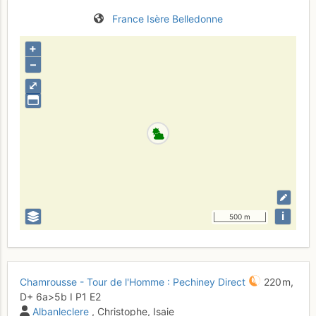
France
Isère
Belledonne
+
–
⤢
i
500 m
Chamrousse - Tour de l'Homme : Pechiney Direct
220 m,
D+
6a
>5b
I
P1
E2
Albanleclere
, Christophe, Isaie