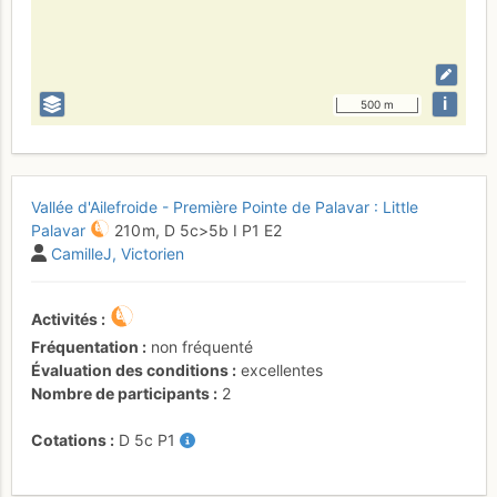
i
500 m
Vallée d'Ailefroide - Première Pointe de Palavar : Little
Palavar
210 m,
D
5c
>5b
I
P1
E2
CamilleJ
Victorien
Activités
Fréquentation
non fréquenté
Évaluation des conditions
excellentes
Nombre de participants
2
Cotations
D
5c
P1