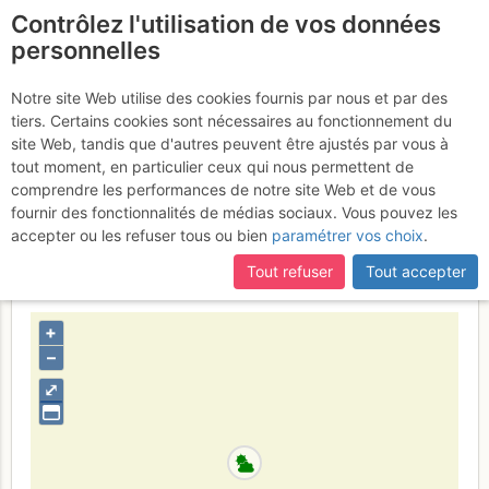
Contrôlez l'utilisation de vos données
fr
personnelles
Vallée d'Ailefroide -
Notre site Web utilise des cookies fournis par nous et par des
tiers. Certains cookies sont nécessaires au fonctionnement du
Première Pointe de Palavar
site Web, tandis que d'autres peuvent être ajustés par vous à
: Little Palavar
tout moment, en particulier ceux qui nous permettent de
Vendredi 14 juillet
comprendre les performances de notre site Web et de vous
2017
fournir des fonctionnalités de médias sociaux. Vous pouvez les
accepter ou les refuser tous ou bien
paramétrer vos choix
.
Tout refuser
Tout accepter
France
Hautes-Alpes
Écrins
+
–
⤢