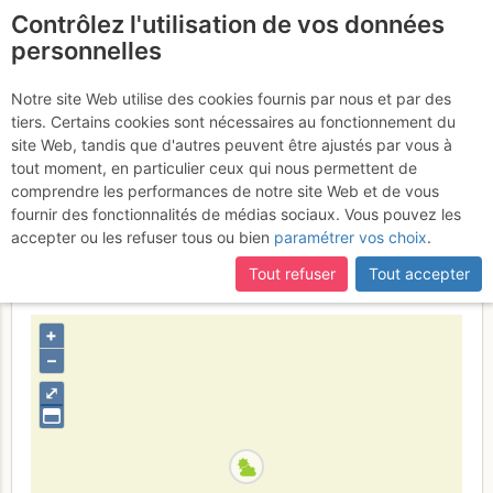
Contrôlez l'utilisation de vos données
fr
personnelles
Barre des Écrins :
Notre site Web utilise des cookies fournis par nous et par des
tiers. Certains cookies sont nécessaires au fonctionnement du
Traversée des Écrins par le
site Web, tandis que d'autres peuvent être ajustés par vous à
versant S de la Barre
tout moment, en particulier ceux qui nous permettent de
Samedi 15
comprendre les performances de notre site Web et de vous
juillet 2017
fournir des fonctionnalités de médias sociaux. Vous pouvez les
accepter ou les refuser tous ou bien
paramétrer vos choix
.
Tout refuser
Tout accepter
France
Isère
Écrins
+
–
⤢