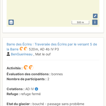
i
500 m
Barre des Écrins : Traversée des Écrins par le versant S de
la Barre
520 m,
AD
4b
IV
P3
BenGuerineau
, Mat le ouf
Activités
Évaluation des conditions
bonnes
Nombre de participants
2
Cotations
AD
IV
Refuge
refuge fermé
Etat du glacier
bouché - passage sans problème