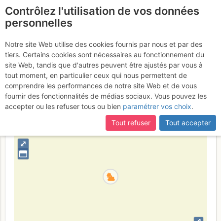
Contrôlez l'utilisation de vos données
fr
personnelles
Chli Bielenhorn : RORU
Notre site Web utilise des cookies fournis par nous et par des
tiers. Certains cookies sont nécessaires au fonctionnement du
Samedi 15 juillet 2017
site Web, tandis que d'autres peuvent être ajustés par vous à
tout moment, en particulier ceux qui nous permettent de
comprendre les performances de notre site Web et de vous
fournir des fonctionnalités de médias sociaux. Vous pouvez les
Suisse
Uri
Alpes Uranaises
accepter ou les refuser tous ou bien
paramétrer vos choix
.
+
Tout refuser
Tout accepter
–
⤢