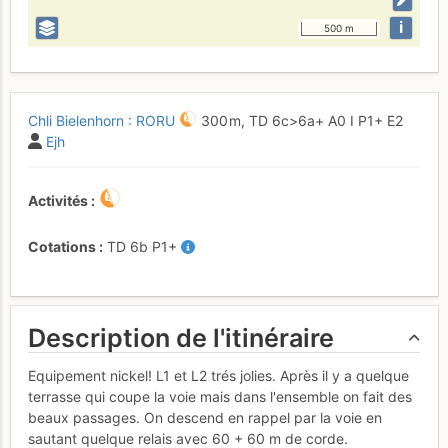
i
500 m
Chli Bielenhorn : RORU
300 m,
TD
6c
>6a+
A0
I
P1+
E2
Ejh
Activités
Cotations
TD
6b
P1+
Description de l'itinéraire
Equipement nickel! L1 et L2 trés jolies. Après il y a quelque
terrasse qui coupe la voie mais dans l'ensemble on fait des
beaux passages. On descend en rappel par la voie en
sautant quelque relais avec 60 + 60 m de corde.