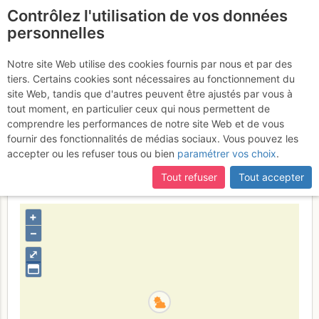
Contrôlez l'utilisation de vos données
fr
personnelles
Aiguillette du Lauzet -
Notre site Web utilise des cookies fournis par nous et par des
tiers. Certains cookies sont nécessaires au fonctionnement du
Contreforts de gauche,
site Web, tandis que d'autres peuvent être ajustés par vous à
2ème tour : Vendanges
tout moment, en particulier ceux qui nous permettent de
comprendre les performances de notre site Web et de vous
tardives
Dimanche 16 juillet 2017
fournir des fonctionnalités de médias sociaux. Vous pouvez les
accepter ou les refuser tous ou bien
paramétrer vos choix
.
Tout refuser
Tout accepter
France
Hautes-Alpes
Cerces - Thabor - Mont-Cenis
+
–
⤢