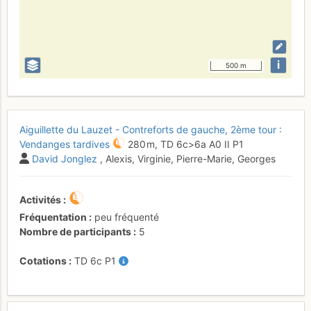
i
500 m
Aiguillette du Lauzet - Contreforts de gauche, 2ème tour :
Vendanges tardives
280 m,
TD
6c
>6a
A0
II
P1
David Jonglez
, Alexis, Virginie, Pierre-Marie, Georges
Activités
Fréquentation
peu fréquenté
Nombre de participants
5
Cotations
TD
6c
P1