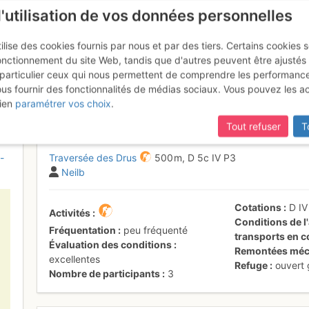
l'utilisation de vos données personnelles
ilise des cookies fournis par nous et par des tiers. Certains cookies 
onctionnement du site Web, tandis que d'autres peuvent être ajustés
particulier ceux qui nous permettent de comprendre les performanc
mise à jour du site,
si certaines pages ne sont plus accessibles, m
ous fournir des fonctionnalités de médias sociaux. Vous pouvez les a
es Drus
Jeudi 13 juillet 2017
ien
paramétrer vos choix
.
Tout refuser
T
-
Traversée des Drus
500 m,
D
5c
IV
P3
Neilb
Cotations
D
I
Activités
Conditions de l'
Fréquentation
peu fréquenté
transports en
Évaluation des conditions
Remontées méc
excellentes
Refuge
ouvert
Nombre de participants
3