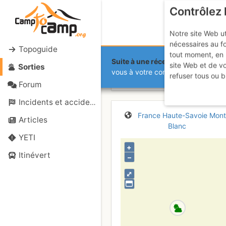
Contrôlez 
Notre site Web ut
nécessaires au f
Topoguide
tout moment, en 
Suite à une récente et importante 
site Web et de v
Sorties
Traversée d
vous à votre compte sur le site.
refuser tous ou b
Forum
Incidents et accidents
France
Haute-Savoie
Mont
Articles
Blanc
YETI
+
Itinévert
–
⤢