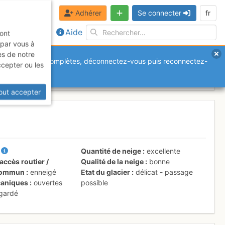
Adhérer
Se connecter
fr
Aide
sont
 par vous à
es de notre
anquantes ou incomplètes, déconnectez-vous puis reconnectez-
ccepter ou les
out accepter
V
Quantité de neige
excellente
accès routier /
Qualité de la neige
bonne
 commun
enneigé
Etat du glacier
délicat - passage
aniques
ouvertes
possible
 gardé