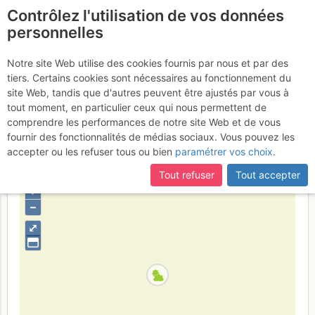
Contrôlez l'utilisation de vos données
fr
personnelles
Grand Perron : Au cœur
Notre site Web utilise des cookies fournis par nous et par des
tiers. Certains cookies sont nécessaires au fonctionnement du
de l'anticyclone
Samedi 15 juillet
site Web, tandis que d'autres peuvent être ajustés par vous à
tout moment, en particulier ceux qui nous permettent de
2017
comprendre les performances de notre site Web et de vous
fournir des fonctionnalités de médias sociaux. Vous pouvez les
accepter ou les refuser tous ou bien
paramétrer vos choix
.
France
Haute-Savoie
Haut Giffre - Aiguilles Rouges - Fiz
Tout refuser
Tout accepter
+
–
⤢