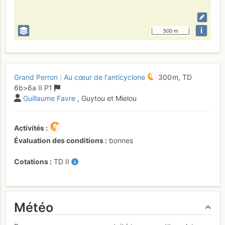
i
500 m
Grand Perron : Au cœur de l'anticyclone
300 m,
TD
6b
>6a
II
P1
Guillaume Favre
, Guytou et Mielou
Activités
Évaluation des conditions
bonnes
Cotations
TD
II
Météo