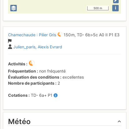
i
500 m
Chamechaude : Pilier Gris
150 m,
TD-
6b
>5c
A0
II
P1
E3
Julien_paris
Alexis Evrard
Activités
Fréquentation
non fréquenté
Évaluation des conditions
excellentes
Nombre de participants
2
Cotations
TD-
6a+
P1
Météo