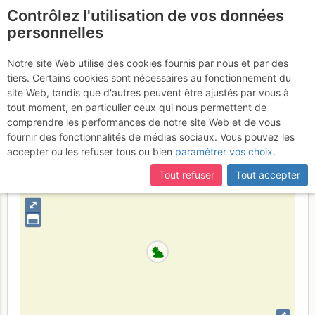
Contrôlez l'utilisation de vos données
fr
personnelles
Chamechaude : Pilier
Notre site Web utilise des cookies fournis par nous et par des
tiers. Certains cookies sont nécessaires au fonctionnement du
Gris
Vendredi 14 juillet 2017
site Web, tandis que d'autres peuvent être ajustés par vous à
tout moment, en particulier ceux qui nous permettent de
comprendre les performances de notre site Web et de vous
fournir des fonctionnalités de médias sociaux. Vous pouvez les
France
Isère
Chartreuse
accepter ou les refuser tous ou bien
paramétrer vos choix
.
+
Tout refuser
Tout accepter
–
⤢