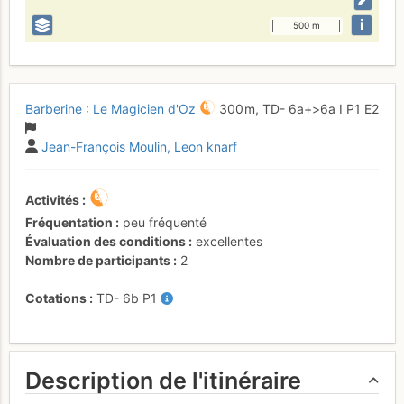
i
500 m
Barberine : Le Magicien d'Oz
300 m,
TD-
6a+
>6a
I
P1
E2
Jean-François Moulin
Leon knarf
Activités
Fréquentation
peu fréquenté
Évaluation des conditions
excellentes
Nombre de participants
2
Cotations
TD-
6b
P1
Description de l'itinéraire