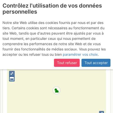
Contrôlez l'utilisation de vos données
fr
personnelles
Barberine : Le Magicien
Notre site Web utilise des cookies fournis par nous et par des
tiers. Certains cookies sont nécessaires au fonctionnement du
d'Oz
Vendredi 14 juillet 2017
site Web, tandis que d'autres peuvent être ajustés par vous à
tout moment, en particulier ceux qui nous permettent de
comprendre les performances de notre site Web et de vous
fournir des fonctionnalités de médias sociaux. Vous pouvez les
Suisse
Valais
Haut Giffre - Aiguilles Rouges - Fiz
accepter ou les refuser tous ou bien
paramétrer vos choix
.
+
Tout refuser
Tout accepter
–
⤢