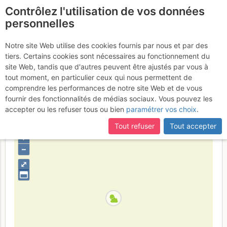
Contrôlez l'utilisation de vos données
fr
personnelles
Les Sommêtres : Arête
Notre site Web utilise des cookies fournis par nous et par des
tiers. Certains cookies sont nécessaires au fonctionnement du
des Sommêtres
Dimanche 11
site Web, tandis que d'autres peuvent être ajustés par vous à
tout moment, en particulier ceux qui nous permettent de
décembre 2016
comprendre les performances de notre site Web et de vous
fournir des fonctionnalités de médias sociaux. Vous pouvez les
accepter ou les refuser tous ou bien
paramétrer vos choix
.
Suisse
Canton du Jura
Jura
Tout refuser
Tout accepter
+
–
⤢