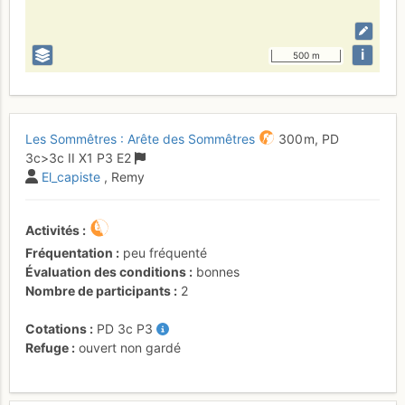
i
500 m
Les Sommêtres : Arête des Sommêtres
300 m,
PD
3c
>3c
II
X1
P3
E2
El_capiste
, Remy
Activités
Fréquentation
peu fréquenté
Évaluation des conditions
bonnes
Nombre de participants
2
Cotations
PD
3c
P3
Refuge
ouvert non gardé