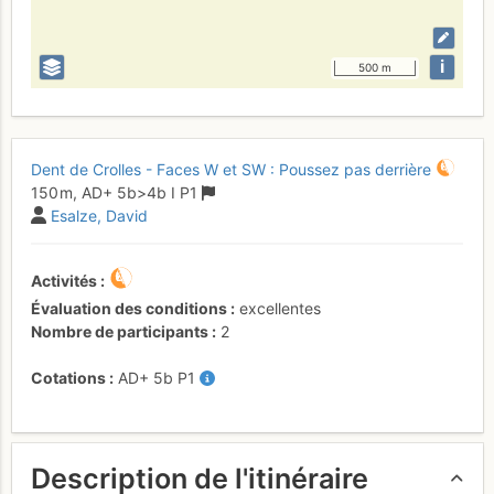
i
500 m
Dent de Crolles - Faces W et SW : Poussez pas derrière
150 m,
AD+
5b
>4b
I
P1
Esalze
David
Activités
Évaluation des conditions
excellentes
Nombre de participants
2
Cotations
AD+
5b
P1
Description de l'itinéraire