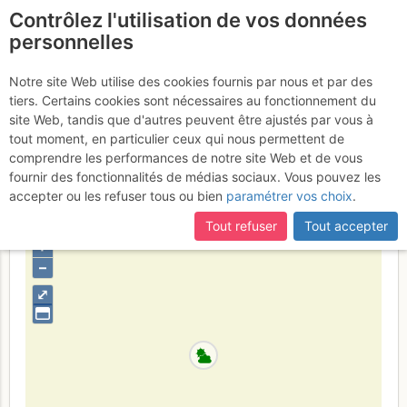
Contrôlez l'utilisation de vos données
fr
personnelles
Suite à une récente et importante mise à jour du site,
si
Dent de Crolles - Face
certaines pages ne sont plus accessibles, manquantes ou
Notre site Web utilise des cookies fournis par nous et par des
incomplètes, déconnectez-vous puis reconnectez-vous à votre
tiers. Certains cookies sont nécessaires au fonctionnement du
SW : Poussez pas derrière
compte sur le site.
site Web, tandis que d'autres peuvent être ajustés par vous à
tout moment, en particulier ceux qui nous permettent de
Samedi 8 juillet 2017
comprendre les performances de notre site Web et de vous
fournir des fonctionnalités de médias sociaux. Vous pouvez les
accepter ou les refuser tous ou bien
paramétrer vos choix
.
France
Isère
Chartreuse
Tout refuser
Tout accepter
+
–
⤢