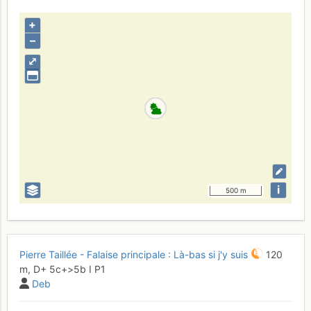
+
–
⤢
i
500 m
Pierre Taillée - Falaise principale : Là-bas si j'y suis
120
m,
D+
5c+
>5b
I
P1
Deb