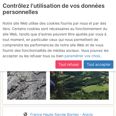
Contrôlez l'utilisation de vos données
fr
personnelles
Suite à une récente et importante mise à jour du site,
si
Pierre Taillée : Là bas si
certaines pages ne sont plus accessibles, manquantes ou
Notre site Web utilise des cookies fournis par nous et par des
incomplètes, déconnectez-vous puis reconnectez-vous à votre
tiers. Certains cookies sont nécessaires au fonctionnement du
j'y suis
Mercredi 12 juillet 2017
compte sur le site.
site Web, tandis que d'autres peuvent être ajustés par vous à
tout moment, en particulier ceux qui nous permettent de
comprendre les performances de notre site Web et de vous
fournir des fonctionnalités de médias sociaux. Vous pouvez les
accepter ou les refuser tous ou bien
paramétrer vos choix
.
Tout refuser
Tout accepter
France
Haute-Savoie
Bornes - Aravis