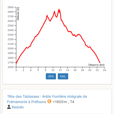
2900
Altitude (m)
2800
2700
2600
2500
2400
2300
2200
2100
2000
1900
1800
1700
Distance (km)
1600
0
2
4
6
8
10
12
14
16
18
20
22
24
GPX
KML
Tête des Tablasses : Arête frontière intégrale de
Frémamorte à Préfouns
+1600 m
,
T4
Redoliv