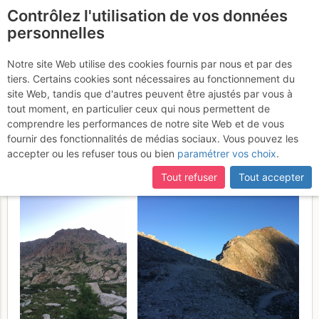
Contrôlez l'utilisation de vos données
fr
personnelles
Suite à une récente et importante mise à jour du site,
si
Tête des Tablasses :
certaines pages ne sont plus accessibles, manquantes ou
Notre site Web utilise des cookies fournis par nous et par des
incomplètes, déconnectez-vous puis reconnectez-vous à votre
tiers. Certains cookies sont nécessaires au fonctionnement du
Arête frontière intégrale de
compte sur le site.
site Web, tandis que d'autres peuvent être ajustés par vous à
Frémamorte à Préfouns
tout moment, en particulier ceux qui nous permettent de
11 -
comprendre les performances de notre site Web et de vous
12 juil. 2017
fournir des fonctionnalités de médias sociaux. Vous pouvez les
accepter ou les refuser tous ou bien
paramétrer vos choix
.
Tout refuser
Tout accepter