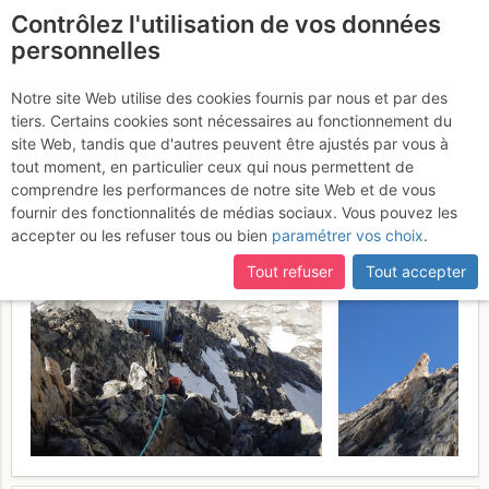
Contrôlez l'utilisation de vos données
fr
personnelles
Suite à une récente et importante mise à jour du site,
si
La Meije - Pyramide
certaines pages ne sont plus accessibles, manquantes ou
Notre site Web utilise des cookies fournis par nous et par des
incomplètes, déconnectez-vous puis reconnectez-vous à votre
tiers. Certains cookies sont nécessaires au fonctionnement du
Duhamel : Arête de la
compte sur le site.
site Web, tandis que d'autres peuvent être ajustés par vous à
Convention
tout moment, en particulier ceux qui nous permettent de
Mercredi 5 juillet 2017
comprendre les performances de notre site Web et de vous
fournir des fonctionnalités de médias sociaux. Vous pouvez les
accepter ou les refuser tous ou bien
paramétrer vos choix
.
Tout refuser
Tout accepter