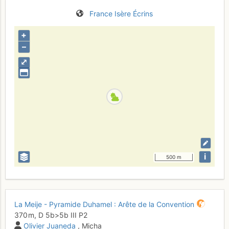
France
Isère
Écrins
+
–
⤢
i
500 m
La Meije - Pyramide Duhamel : Arête de la Convention
370 m,
D
5b
>5b
III
P2
Olivier Juaneda
, Micha