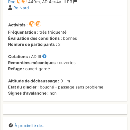
Roc
440 m,
AD
4c
>4a
III
P3
Re Nard
Activités
Fréquentation
très fréquenté
Évaluation des conditions
bonnes
Nombre de participants
3
Cotations
AD
III
Remontées mécaniques
ouvertes
Refuge
ouvert gardé
Altitude de déchaussage
0
m
Etat du glacier
bouché - passage sans problème
Signes d'avalanche
non
À proximité de...