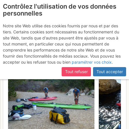
Contrôlez l'utilisation de vos données
fr
personnelles
Plateau de Castelvieil -
Notre site Web utilise des cookies fournis par nous et par des
tiers. Certains cookies sont nécessaires au fonctionnement du
Un an après, Au Fil de
site Web, tandis que d'autres peuvent être ajustés par vous à
l'EAU.. XYGENE !
tout moment, en particulier ceux qui nous permettent de
Lundi 10 juillet
comprendre les performances de notre site Web et de vous
2017
fournir des fonctionnalités de médias sociaux. Vous pouvez les
accepter ou les refuser tous ou bien
paramétrer vos choix
.
Tout refuser
Tout accepter