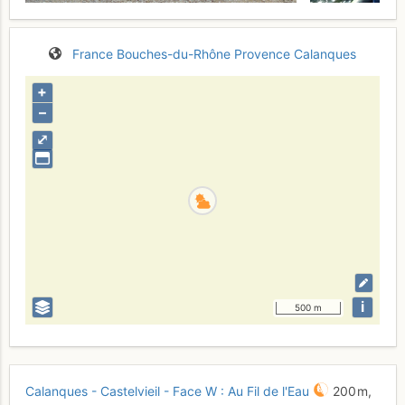
France
Bouches-du-Rhône
Provence
Calanques
+
–
⤢
i
500 m
Calanques - Castelvieil - Face W : Au Fil de l'Eau
200 m,