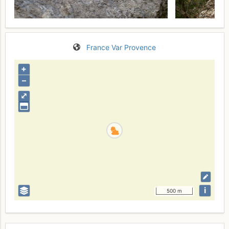
France
Var
Provence
+
–
⤢
i
500 m