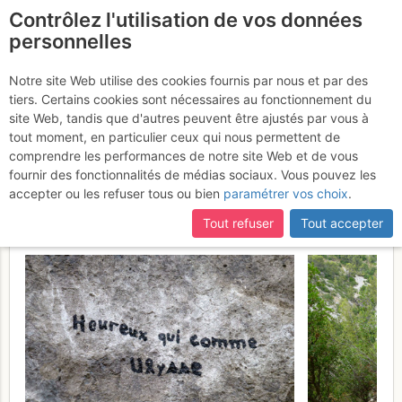
Contrôlez l'utilisation de vos données
fr
personnelles
Évenos (Gorges du
Notre site Web utilise des cookies fournis par nous et par des
tiers. Certains cookies sont nécessaires au fonctionnement du
Destel) - Château du
site Web, tandis que d'autres peuvent être ajustés par vous à
diable : Heureux qui
tout moment, en particulier ceux qui nous permettent de
comprendre les performances de notre site Web et de vous
comme Ulysse
Dimanche 9 juillet
fournir des fonctionnalités de médias sociaux. Vous pouvez les
accepter ou les refuser tous ou bien
paramétrer vos choix
.
2017
Tout refuser
Tout accepter