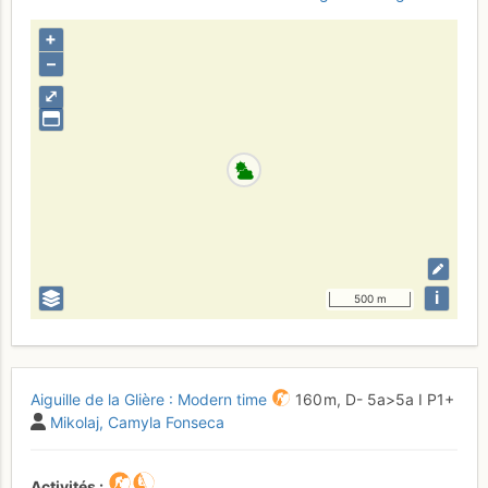
+
–
⤢
i
500 m
Aiguille de la Glière : Modern time
160 m,
D-
5a
>5a
I
P1+
Mikolaj
Camyla Fonseca
Activités