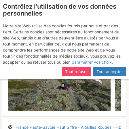
Contrôlez l'utilisation de vos données
fr
personnelles
Aiguille de la Glière :
Notre site Web utilise des cookies fournis par nous et par des
tiers. Certains cookies sont nécessaires au fonctionnement du
Modern time
Samedi 8 juillet 2017
site Web, tandis que d'autres peuvent être ajustés par vous à
tout moment, en particulier ceux qui nous permettent de
comprendre les performances de notre site Web et de vous
fournir des fonctionnalités de médias sociaux. Vous pouvez les
accepter ou les refuser tous ou bien
paramétrer vos choix
.
Tout refuser
Tout accepter
France
Haute-Savoie
Haut Giffre - Aiguilles Rouges - Fiz