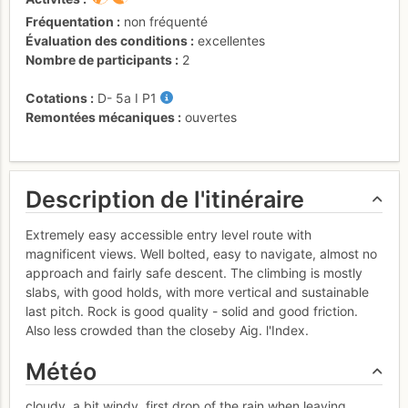
Fréquentation
non fréquenté
Évaluation des conditions
excellentes
Nombre de participants
2
Cotations
D-
5a
I
P1
Remontées mécaniques
ouvertes
Description de l'itinéraire
Extremely easy accessible entry level route with
magnificent views. Well bolted, easy to navigate, almost no
approach and fairly safe descent. The climbing is mostly
slabs, with good holds, with more vertical and sustainable
last pitch. Rock is good quality - solid and good friction.
Also less crowded than the closeby Aig. l'Index.
Météo
cloudy, a bit windy, first drop of the rain when leaving,