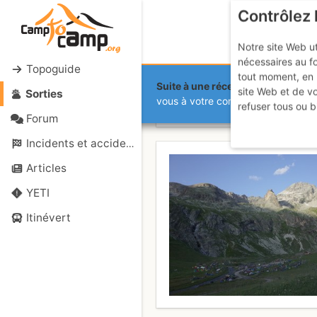
Contrôlez 
Notre site Web ut
nécessaires au f
Topoguide
tout moment, en 
Suite à une récente et importante 
site Web et de v
Sorties
Pointe Somme
vous à votre compte sur le site.
refuser tous ou b
Forum
Incidents et accidents
Articles
YETI
Itinévert