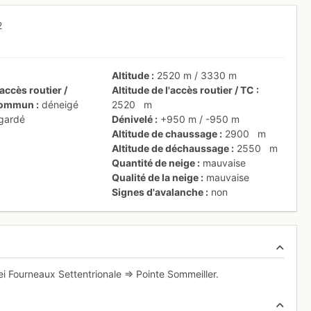
2
Altitude
2520 m
/
3330 m
accès routier /
Altitude de l'accès routier / TC
 commun
déneigé
2520
m
 gardé
Dénivelé
+950 m
/
-950 m
Altitude de chaussage
2900
m
Altitude de déchaussage
2550
m
Quantité de neige
mauvaise
Qualité de la neige
mauvaise
Signes d'avalanche
non
ei Fourneaux Settentrionale => Pointe Sommeiller.