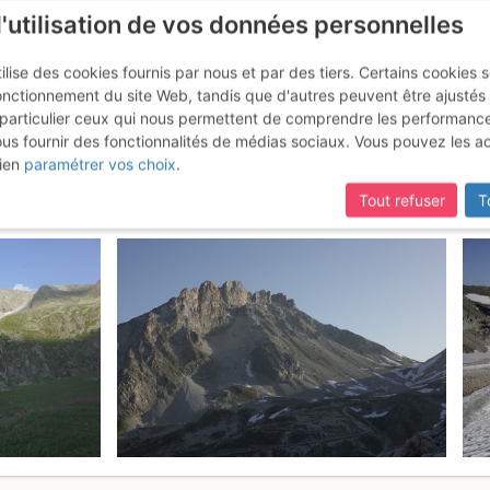
l'utilisation de vos données personnelles
ilise des cookies fournis par nous et par des tiers. Certains cookies 
onctionnement du site Web, tandis que d'autres peuvent être ajustés
particulier ceux qui nous permettent de comprendre les performanc
mise à jour du site,
si certaines pages ne sont plus accessibles, m
ous fournir des fonctionnalités de médias sociaux. Vous pouvez les a
iller : Dal Vallone di Fond
Samedi
ien
paramétrer vos choix
.
Tout refuser
T