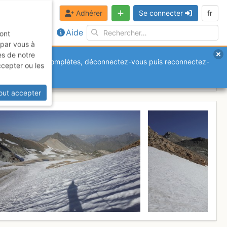
Adhérer
Se connecter
fr
Aide
sont
 par vous à
es de notre
anquantes ou incomplètes, déconnectez-vous puis reconnectez-
ccepter ou les
 8 juillet 2017
out accepter