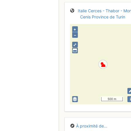
Italie
Cerces - Thabor - Mon
Cenis
Province de Turin
+
–
⤢
i
500 m
À proximité de...