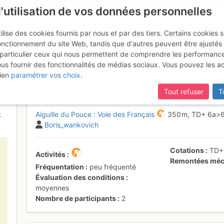
l'utilisation de vos données personnelles
ilise des cookies fournis par nous et par des tiers. Certains cookies 
onctionnement du site Web, tandis que d'autres peuvent être ajustés
particulier ceux qui nous permettent de comprendre les performanc
ous fournir des fonctionnalités de médias sociaux. Vous pouvez les a
Voie des Français
Samedi 8 juillet 2017
ien
paramétrer vos choix
.
Tout refuser
T
t
Aiguille du Pouce : Voie des Français
350 m,
TD+
6a
>
Boris_wankovich
Cotations
TD
Activités
Remontées méc
Fréquentation
peu fréquenté
Évaluation des conditions
moyennes
Nombre de participants
2