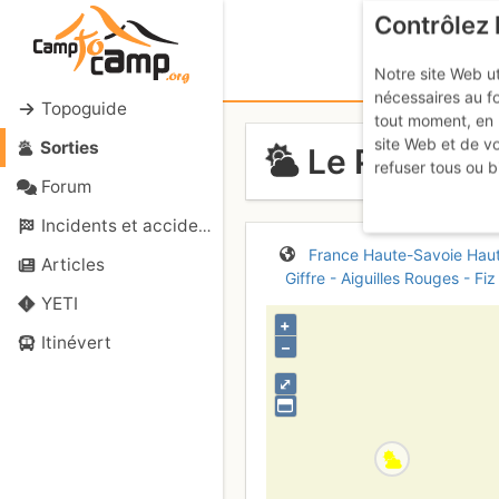
Contrôlez 
Notre site Web ut
nécessaires au f
Topoguide
tout moment, en 
site Web et de v
Sorties
Le Pouce : 
refuser tous ou b
Forum
Incidents et accidents
France
Haute-Savoie
Hau
Articles
Giffre - Aiguilles Rouges - Fiz
YETI
+
Itinévert
–
⤢