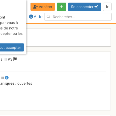
Adhérer
Se connecter
fr
Aide
sont
 par vous à
es de notre
ccepter ou les
out accepter
6a
III
P3
+
III
aniques
ouvertes