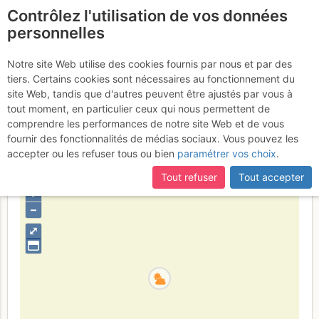
Contrôlez l'utilisation de vos données
fr
personnelles
Roche Faurio : Versant
Notre site Web utilise des cookies fournis par nous et par des
tiers. Certains cookies sont nécessaires au fonctionnement du
SE (voie normale)
25 - 26 mai
site Web, tandis que d'autres peuvent être ajustés par vous à
tout moment, en particulier ceux qui nous permettent de
2017
comprendre les performances de notre site Web et de vous
fournir des fonctionnalités de médias sociaux. Vous pouvez les
accepter ou les refuser tous ou bien
paramétrer vos choix
.
France
Hautes-Alpes
Écrins
Tout refuser
Tout accepter
+
–
⤢