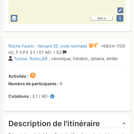
i
500 m
Roche Faurio : Versant SE (voie normale)
+680 m
(100
m),
F
II
P3
3.1
/
E1
AD-
/ S3
Tytooo
Romu_68
, véronique, frédéric, tatiana, émilie
Activités
Nombre de participants
6
Cotations
3.1
/
AD-
Description de l'itinéraire