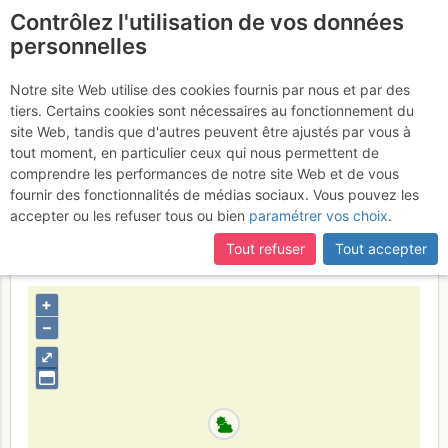
Contrôlez l'utilisation de vos données
fr
personnelles
Vallée d'Ailefroide -
Notre site Web utilise des cookies fournis par nous et par des
tiers. Certains cookies sont nécessaires au fonctionnement du
Éboulement : Achtung! Big
site Web, tandis que d'autres peuvent être ajustés par vous à
copieur (is watching you)!!
tout moment, en particulier ceux qui nous permettent de
comprendre les performances de notre site Web et de vous
Dimanche 26 octobre 2014
fournir des fonctionnalités de médias sociaux. Vous pouvez les
accepter ou les refuser tous ou bien
paramétrer vos choix
.
Tout refuser
Tout accepter
France
Hautes-Alpes
Écrins
+
–
⤢