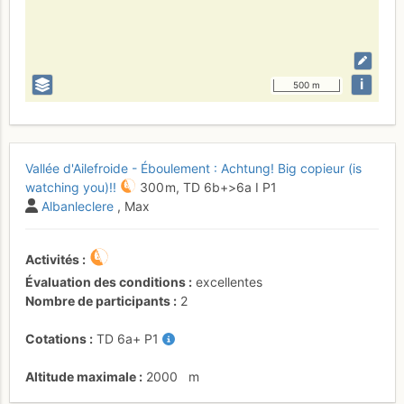
i
500 m
Vallée d'Ailefroide - Éboulement : Achtung! Big copieur (is
watching you)!!
300 m,
TD
6b+
>6a
I
P1
Albanleclere
, Max
Activités
Évaluation des conditions
excellentes
Nombre de participants
2
Cotations
TD
6a+
P1
Altitude maximale
2000
m