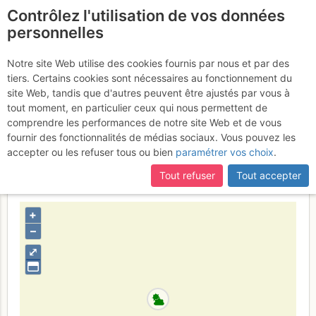
Contrôlez l'utilisation de vos données
fr
personnelles
La Pousterle
Notre site Web utilise des cookies fournis par nous et par des
tiers. Certains cookies sont nécessaires au fonctionnement du
(Champsaur) : Versant NE
site Web, tandis que d'autres peuvent être ajustés par vous à
- depuis les Gourniers
tout moment, en particulier ceux qui nous permettent de
Samedi
comprendre les performances de notre site Web et de vous
9 février 2013
fournir des fonctionnalités de médias sociaux. Vous pouvez les
accepter ou les refuser tous ou bien
paramétrer vos choix
.
Tout refuser
Tout accepter
France
Hautes-Alpes
Écrins
+
–
⤢