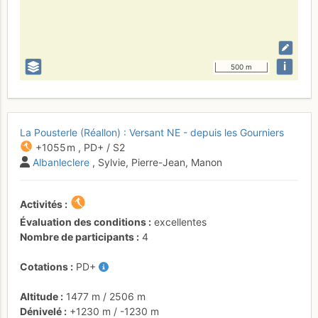
i
500 m
La Pousterle (Réallon) : Versant NE - depuis les Gourniers
+1055 m
,
PD+
/ S2
Albanleclere
, Sylvie, Pierre-Jean, Manon
Activités
Évaluation des conditions
excellentes
Nombre de participants
4
Cotations
PD+
Altitude
1477 m
/
2506 m
Dénivelé
+1230 m
/
-1230 m