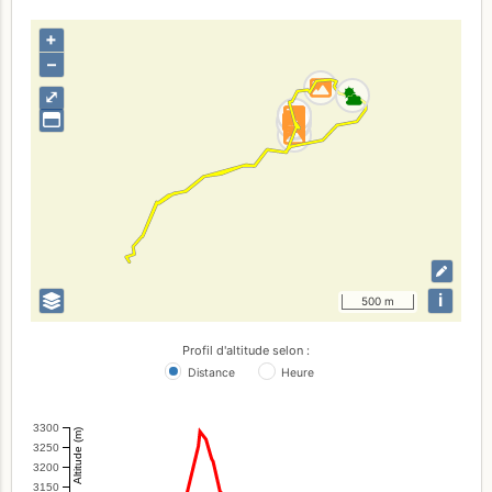
+
–
⤢
i
500 m
Profil d'altitude selon :
Distance
Heure
3300
Altitude (m)
3250
3200
3150