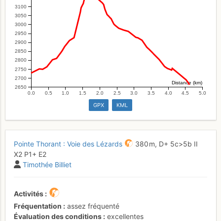
3100
3050
3000
2950
2900
2850
2800
2750
2700
Distance (km)
2650
0.0
0.5
1.0
1.5
2.0
2.5
3.0
3.5
4.0
4.5
5.0
GPX
KML
Pointe Thorant : Voie des Lézards
380 m,
D+
5c
>5b
II
X2
P1+
E2
Timothée Billiet
Activités
Fréquentation
assez fréquenté
Évaluation des conditions
excellentes