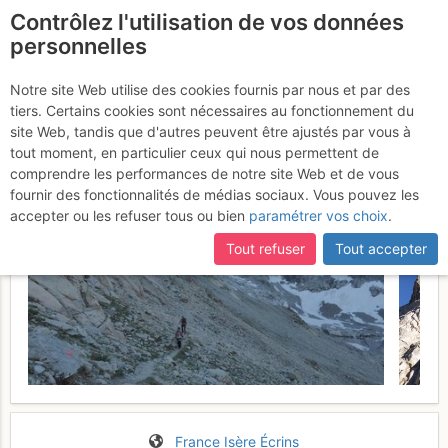
Contrôlez l'utilisation de vos données
fr
personnelles
Pointe Thorant : Voie
Notre site Web utilise des cookies fournis par nous et par des
tiers. Certains cookies sont nécessaires au fonctionnement du
des Lézards
Mardi 4 juillet 2017
site Web, tandis que d'autres peuvent être ajustés par vous à
tout moment, en particulier ceux qui nous permettent de
comprendre les performances de notre site Web et de vous
fournir des fonctionnalités de médias sociaux. Vous pouvez les
accepter ou les refuser tous ou bien
paramétrer vos choix
.
Tout refuser
Tout accepter
France
Isère
Écrins