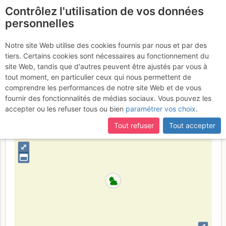
Contrôlez l'utilisation de vos données
fr
personnelles
Vallon de Bérard : L'île
Notre site Web utilise des cookies fournis par nous et par des
tiers. Certains cookies sont nécessaires au fonctionnement du
aux Razmokets
Samedi 8 juillet 2017
site Web, tandis que d'autres peuvent être ajustés par vous à
tout moment, en particulier ceux qui nous permettent de
comprendre les performances de notre site Web et de vous
fournir des fonctionnalités de médias sociaux. Vous pouvez les
France
Haute-Savoie
Haut Giffre - Aiguilles Rouges - Fiz
accepter ou les refuser tous ou bien
paramétrer vos choix
.
+
Tout refuser
Tout accepter
–
⤢