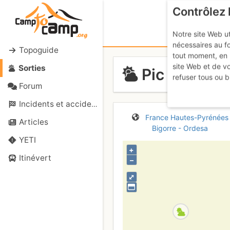
Contrôlez 
Notre site Web ut
nécessaires au f
Topoguide
tout moment, en 
site Web et de v
Sorties
Pic du Midi 
refuser tous ou b
Forum
Incidents et accidents
France
Hautes-Pyrénées
Articles
Bigorre - Ordesa
YETI
+
Itinévert
–
⤢