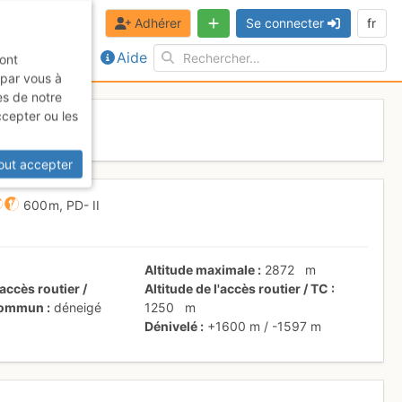
Adhérer
Se connecter
fr
Aide
sont
 par vous à
es de notre
ccepter ou les
 2017
out accepter
600 m,
PD-
II
Altitude maximale
2872
m
accès routier /
Altitude de l'accès routier / TC
 commun
déneigé
1250
m
Dénivelé
+1600 m
/
-1597 m