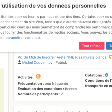
l'utilisation de vos données personnelles
ilise des cookies fournis par nous et par des tiers. Certains cookies 
onctionnement du site Web, tandis que d'autres peuvent être ajustés
particulier ceux qui nous permettent de comprendre les performanc
ous fournir des fonctionnalités de médias sociaux. Vous pouvez les a
de Bigorre : Arête NNE
Samedi 8 juillet
ien
paramétrer vos choix
.
Tout refuser
T
Pic du Midi de Bigorre : Arête NNE (des murets blancs)
Michel Duquennoy
, Patrick
Cotations
Activités
Conditions de l'
Fréquentation
peu fréquenté
transports en
Évaluation des conditions
bonnes
Nombre de participants
2