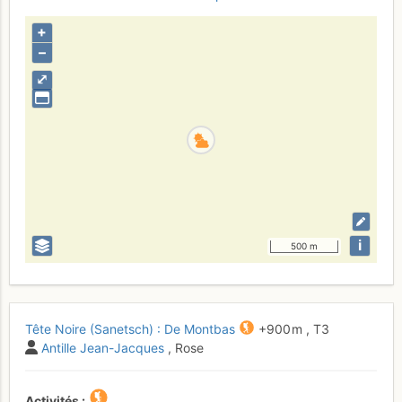
+
–
⤢
i
500 m
Tête Noire (Sanetsch) : De Montbas
+900 m
,
T3
Antille Jean-Jacques
, Rose
Activités