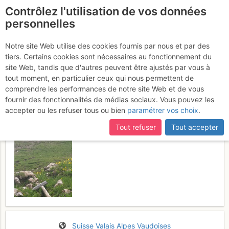
Contrôlez l'utilisation de vos données
fr
personnelles
Tête Noire (Sanetsch) :
Notre site Web utilise des cookies fournis par nous et par des
tiers. Certains cookies sont nécessaires au fonctionnement du
De La Lui
Samedi 8 juillet 2017
site Web, tandis que d'autres peuvent être ajustés par vous à
tout moment, en particulier ceux qui nous permettent de
comprendre les performances de notre site Web et de vous
fournir des fonctionnalités de médias sociaux. Vous pouvez les
accepter ou les refuser tous ou bien
paramétrer vos choix
.
Tout refuser
Tout accepter
Suisse
Valais
Alpes Vaudoises