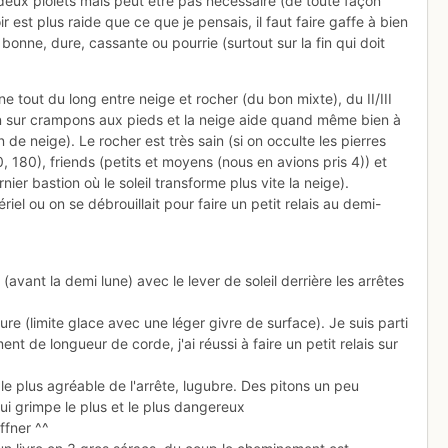
deux piolets mais peut être pas nécessaire (de toute façon
r est plus raide que ce que je pensais, il faut faire gaffe à bien
onne, dure, cassante ou pourrie (surtout sur la fin qui doit
e tout du long entre neige et rocher (du bon mixte), du II/III
en sur crampons aux pieds et la neige aide quand même bien à
n de neige). Le rocher est très sain (si on occulte les pierres
, 180), friends (petits et moyens (nous en avions pris 4)) et
nier bastion où le soleil transforme plus vite la neige).
iel ou on se débrouillait pour faire un petit relais au demi-
h (avant la demi lune) avec le lever de soleil derrière les arrêtes
re (limite glace avec une léger givre de surface). Je suis parti
ent de longueur de corde, j'ai réussi à faire un petit relais sur
e plus agréable de l'arrête, lugubre. Des pitons un peu
ui grimpe le plus et le plus dangereux
uffner ^^