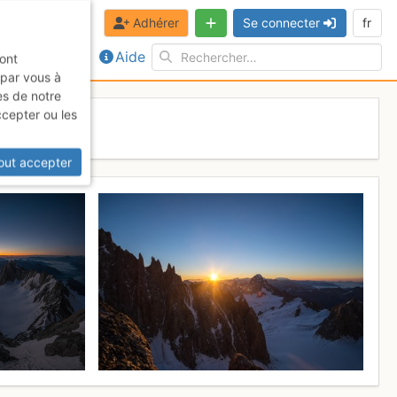
Adhérer
Se connecter
fr
Aide
sont
 par vous à
es de notre
ccepter ou les
out accepter