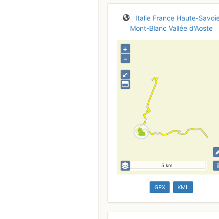
Italie
France
Haute-Savoi
Mont-Blanc
Vallée d'Aoste
+
–
⤢
i
5 km
GPX
KML