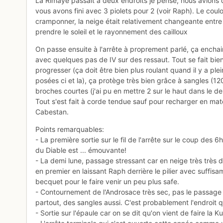
La Rimaye passait à deux endroits je pense, nous avions 
vous avons fini avec 3 piolets pour 2 (voir Raph). Le couloi
cramponner, la neige était relativement changeante entre b
prendre le soleil et le rayonnement des cailloux
On passe ensuite à l'arrête à proprement parlé, ça enchain
avec quelques pas de IV sur des ressaut. Tout se fait bi
progresser (ça doit être bien plus roulant quand il y a plei
posées ci et la), ça protège très bien grâce à sangles (120
broches courtes (j'ai pu en mettre 2 sur le haut dans le der
Tout s'est fait à corde tendue sauf pour recharger en matér
Cabestan.
Points remarquables:
- La première sortie sur le fil de l'arrête sur le coup des 6
du Diable est ... émouvante!
- La demi lune, passage stressant car en neige très très du
en premier en laissant Raph derrière le pilier avec suffisam
becquet pour le faire venir un peu plus safe.
- Contournement de l'Androsace très sec, pas le passage l
partout, des sangles aussi. C'est probablement l'endroit q
- Sortie sur l'épaule car on se dit qu'on vient de faire la K