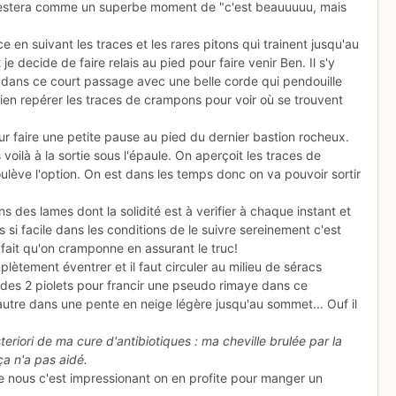
e restera comme un superbe moment de "c'est beauuuuu, mais
en suivant les traces et les rares pitons qui trainent jusqu'au
 decide de faire relais au pied pour faire venir Ben. Il s'y
 dans ce court passage avec une belle corde qui pendouille
bien repérer les traces de crampons pour voir où se trouvent
ur faire une petite pause au pied du dernier bastion rocheux.
ilà à la sortie sous l'épaule. On aperçoit les traces de
ève l'option. On est dans les temps donc on va pouvoir sortir
 des lames dont la solidité est à verifier à chaque instant et
s si facile dans les conditions de le suivre sereinement c'est
fait qu'on cramponne en assurant le truc!
plètement éventrer et il faut circuler au milieu de séracs
n des 2 piolets pour francir une pseudo rimaye dans ce
l'autre dans une pente en neige légère jusqu'au sommet... Ouf il
eriori de ma cure d'antibiotiques : ma cheville brulée par la
ça n'a pas aidé.
de nous c'est impressionant on en profite pour manger un