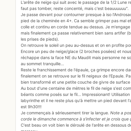
L'arête de neige qui suit avec le passage de la 1/2 Lun
faut pas tomber, reste concenté, mais c'est beauuuuuu".
Je passe devant pour contourner presque à iso l'Androsace 
pied de la cheminée en 4+. Ca semble grimper pas mal et je
colle et continu en corde tendue au dessus. Je m'engage
mais finalement ça passe relativement bien sans artifer (
les prises de pieds).
On retrouve le soleil un peu au-dessus et on en profite po
Encore un peu de neige/glace (2 broches posées) et nous vo
réchappe dans la face NE du Maudit mais personne ne soul
au sommet tranquille...
Reste le franchissement de l'épaule, ça grimpe encore dans
finalement on se retrouve sur le fil neigeux de l'Epaule. Pa
bien transformé et une petite couche de givre de surface 
Au bout d'une centaine de mètres le fil de neige s'est com
béants comme posés sur le fil... Impressionant! Utilisatio
labyrinthe et il ne reste plus qu'à mettre un pied devant 
est 9h30!!!
Je commençais à sérieusement tirer la langue.
Note a post
corde le dimanche commence à s'infecter et je crois que 
C'est beau on voit bien le déroulé de l'arête en dessous 