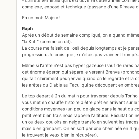
- L'arrête terminale qui s'est ouverte cette année comme 
complexe, exposé et technique (passage d'une Rimaye dé
En un mot: Majeur !
Raph
Après un début de semaine compliqué, on a quand même ré
"la Kuff" (comme on dit).
La course me faisait de l'oeil depuis longtemps et je pens
progression. Je crois que je m'étais pas vraiment trompé..
Même si l'arête n'est pas hyper gazeuse (sauf de rares pas
cet énorme éperon qui sépare le versant Brenva (prononc
qui fait clairement peur/envie quand on le regarde et la
les arêtes du Diable au Tacul qui se découpent en ombres
Le top depart à 2h du matin pour traverser depuis Torino m
vous met en chauffe histoire d'être prêt en arrivant sur le 
conditions moyennes (un peu de glace dans le haut du cou
petit vent bien frais nous rappelle l'altitude. Résultat o
un ou deux couloirs en neige transfo en suivant les trace
mais bien grimpant. On en sort par une cheminée en 4 qu
le trouvent je veux bien le récupérer).