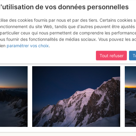
l'utilisation de vos données personnelles
ilise des cookies fournis par nous et par des tiers. Certains cookies 
onctionnement du site Web, tandis que d'autres peuvent être ajustés
particulier ceux qui nous permettent de comprendre les performanc
ous fournir des fonctionnalités de médias sociaux. Vous pouvez les a
 : Arête Kuffner
Jeudi 6 juillet 2017
ien
paramétrer vos choix
.
Tout refuser
T