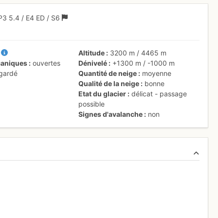
P3
5.4
/
E4
ED
/ S6
V
Altitude
3200 m
/
4465 m
aniques
ouvertes
Dénivelé
+1300 m
/
-1000 m
 gardé
Quantité de neige
moyenne
Qualité de la neige
bonne
Etat du glacier
délicat - passage
possible
Signes d'avalanche
non