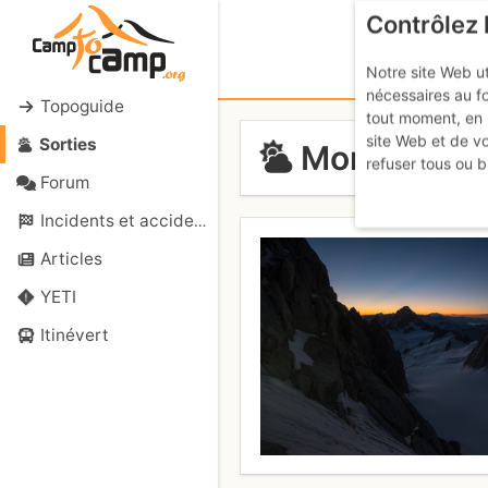
Contrôlez 
Notre site Web ut
nécessaires au f
Topoguide
tout moment, en 
site Web et de v
Sorties
Mont Maudit
refuser tous ou b
Forum
Incidents et accidents
Articles
YETI
Itinévert