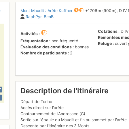
e
Mont Maudit : Arête Kuffner
+1706 m
(900 m),
D
IV
RaphPyr
BenB
Cotations
D
I
Activités
Remontées méc
Fréquentation
non fréquenté
Refuge
ouvert
Évaluation des conditions
bonnes
Nombre de participants
2
Description de l'itinéraire
Départ de Torino
Accès direct sur l'arête
Contournement de l'Androsace (G)
Sortie sur l'épaule du Maudit et fin au sommet par l'arête
Descente par l'itinéraire des 3 Monts