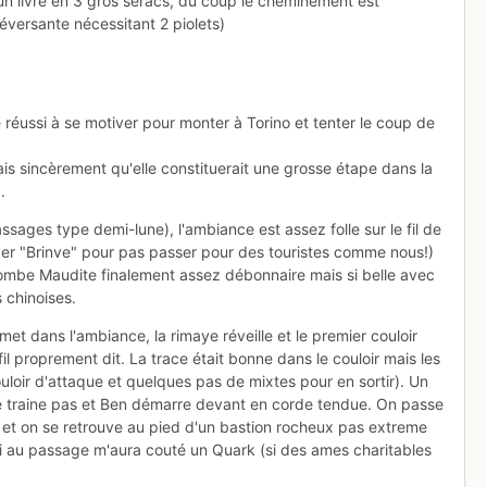
un livre en 3 gros séracs, du coup le cheminement est
versante nécessitant 2 piolets)
ussi à se motiver pour monter à Torino et tenter le coup de
ais sincèrement qu'elle constituerait une grosse étape dans la
.
sages type demi-lune), l'ambiance est assez folle sur le fil de
er "Brinve" pour pas passer pour des touristes comme nous!)
 combe Maudite finalement assez débonnaire mais si belle avec
 chinoises.
et dans l'ambiance, la rimaye réveille et le premier couloir
fil proprement dit. La trace était bonne dans le couloir mais les
loir d'attaque et quelques pas de mixtes pour en sortir). Un
n ne traine pas et Ben démarre devant en corde tendue. On passe
s et on se retrouve au pied d'un bastion rocheux pas extreme
i au passage m'aura couté un Quark (si des ames charitables