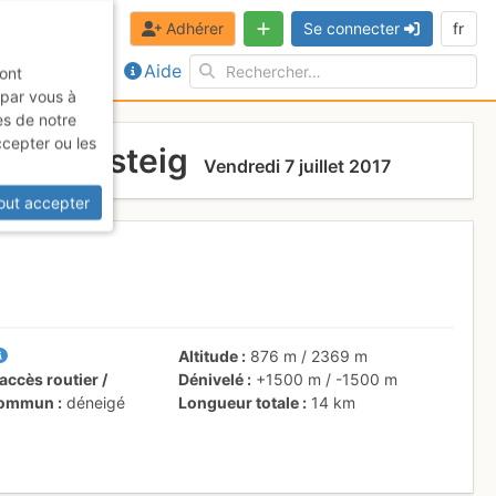
Adhérer
Se connecter
fr
Aide
sont
 par vous à
es de notre
ccepter ou les
sefinensteig
Vendredi 7 juillet 2017
out accepter
Altitude
876 m
/
2369 m
accès routier /
Dénivelé
+1500 m
/
-1500 m
 commun
déneigé
Longueur totale
14 km