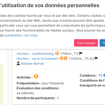
l'utilisation de vos données personnelles
ilise des cookies fournis par nous et par des tiers. Certains cookies 
onctionnement du site Web, tandis que d'autres peuvent être ajustés
particulier ceux qui nous permettent de comprendre les performanc
ous fournir des fonctionnalités de médias sociaux. Vous pouvez les a
rschreitung: Schneeloch -> Jo
ien
paramétrer vos choix
.
Tout refuser
T
Hochtor : Josefinensteig
+700 m
,
T3
Hochtor : via le Schneeloch
+1500 m
,
T5
E3
Antoine Marnat
Cotations
T5
Activités
Conditions de l'
Fréquentation
peu fréquenté
transports en
Évaluation des conditions
excellentes
Nombre de participants
1