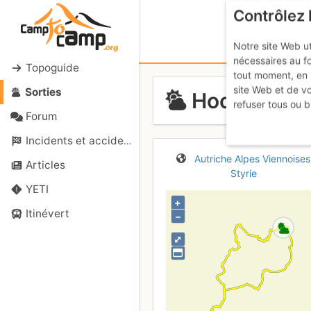
Contrôlez 
Notre site Web ut
nécessaires au f
Topoguide
tout moment, en 
site Web et de v
Sorties
Hochtor Übe
refuser tous ou b
Forum
Incidents et accidents
Autriche
Alpes Viennoises
Articles
Styrie
YETI
+
Itinévert
–
⤢