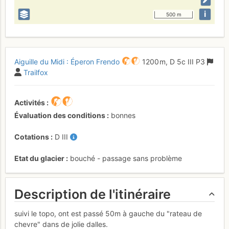
i
500 m
Aiguille du Midi : Éperon Frendo
1200 m,
D
5c
III
P3
Trailfox
Activités
Évaluation des conditions
bonnes
Cotations
D
III
Etat du glacier
bouché - passage sans problème
Description de l'itinéraire
suivi le topo, ont est passé 50m à gauche du "rateau de
chevre" dans de jolie dalles.