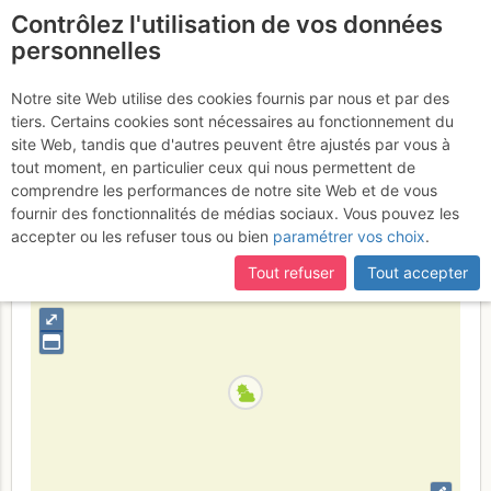
Contrôlez l'utilisation de vos données
fr
personnelles
Suite à une récente et importante mise à jour du site,
si
Aiguille du Midi : Éperon
certaines pages ne sont plus accessibles, manquantes ou
Notre site Web utilise des cookies fournis par nous et par des
incomplètes, déconnectez-vous puis reconnectez-vous à votre
tiers. Certains cookies sont nécessaires au fonctionnement du
Frendo
Mercredi 5 juillet 2017
compte sur le site.
site Web, tandis que d'autres peuvent être ajustés par vous à
tout moment, en particulier ceux qui nous permettent de
comprendre les performances de notre site Web et de vous
fournir des fonctionnalités de médias sociaux. Vous pouvez les
France
Haute-Savoie
Mont-Blanc
accepter ou les refuser tous ou bien
paramétrer vos choix
.
+
Tout refuser
Tout accepter
–
⤢