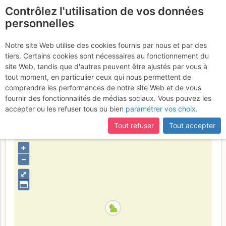
Contrôlez l'utilisation de vos données
fr
personnelles
Pico de Alba : Arête W
Notre site Web utilise des cookies fournis par nous et par des
tiers. Certains cookies sont nécessaires au fonctionnement du
ou des 15 Gendarmes
site Web, tandis que d'autres peuvent être ajustés par vous à
tout moment, en particulier ceux qui nous permettent de
Mercredi 5 juillet 2017
comprendre les performances de notre site Web et de vous
fournir des fonctionnalités de médias sociaux. Vous pouvez les
accepter ou les refuser tous ou bien
paramétrer vos choix
.
Espagne
Luchon - Posets - Maladeta - Aigüestortes
Tout refuser
Tout accepter
Province de Huesca
+
–
⤢