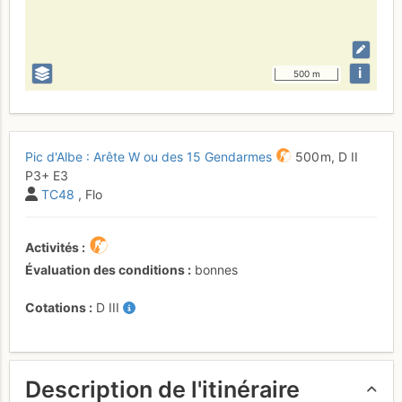
i
500 m
Pic d'Albe : Arête W ou des 15 Gendarmes
500 m,
D
II
P3+
E3
TC48
, Flo
Activités
Évaluation des conditions
bonnes
Cotations
D
III
Description de l'itinéraire