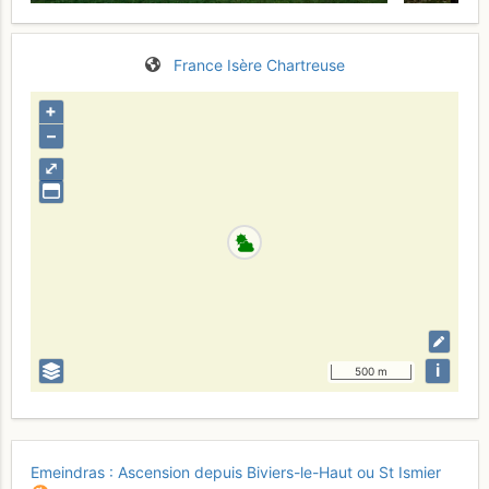
France
Isère
Chartreuse
+
–
⤢
i
500 m
Emeindras : Ascension depuis Biviers-le-Haut ou St Ismier