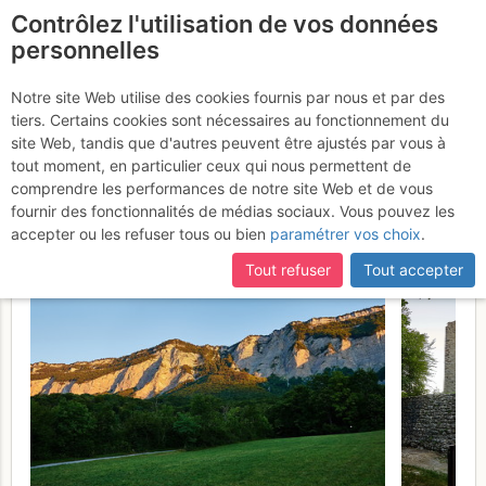
Contrôlez l'utilisation de vos données
fr
personnelles
Les Grands Crêts : en
Notre site Web utilise des cookies fournis par nous et par des
tiers. Certains cookies sont nécessaires au fonctionnement du
boucle par le Pas de la
site Web, tandis que d'autres peuvent être ajustés par vous à
Branche et le Col de la
tout moment, en particulier ceux qui nous permettent de
comprendre les performances de notre site Web et de vous
Faïta
Jeudi 6 juillet 2017
fournir des fonctionnalités de médias sociaux. Vous pouvez les
accepter ou les refuser tous ou bien
paramétrer vos choix
.
Tout refuser
Tout accepter