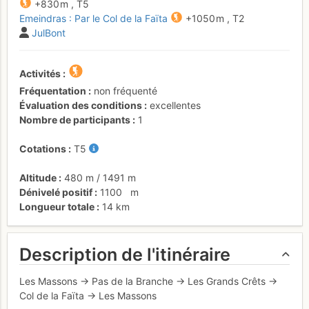
+830 m
,
T5
Emeindras : Par le Col de la Faïta
+1050 m
,
T2
JulBont
Activités
Fréquentation
non fréquenté
Évaluation des conditions
excellentes
Nombre de participants
1
Cotations
T5
Altitude
480 m
/
1491 m
Dénivelé positif
1100
m
Longueur totale
14 km
Description de l'itinéraire
Les Massons → Pas de la Branche → Les Grands Crêts →
Col de la Faïta → Les Massons