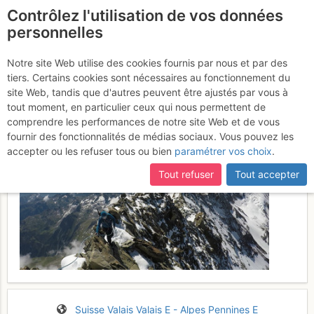
Contrôlez l'utilisation de vos données
fr
personnelles
Lagginhorn : Arête S
Notre site Web utilise des cookies fournis par nous et par des
Lundi
tiers. Certains cookies sont nécessaires au fonctionnement du
3 juillet 2017
site Web, tandis que d'autres peuvent être ajustés par vous à
tout moment, en particulier ceux qui nous permettent de
comprendre les performances de notre site Web et de vous
fournir des fonctionnalités de médias sociaux. Vous pouvez les
accepter ou les refuser tous ou bien
paramétrer vos choix
.
Tout refuser
Tout accepter
Suisse
Valais
Valais E - Alpes Pennines E