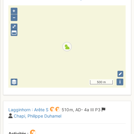
+
–
⤢
i
500 m
Lagginhorn : Arête S
510 m,
AD-
4a
III
P3
Chapi
Philippe Duhamel
Activités