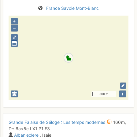
France
Savoie
Mont-Blanc
+
–
⤢
i
500 m
Grande Falaise de Séloge : Les temps modernes
160 m,
D+
6a
>5c
I
X1
P1
E3
Albanleclere
, Isaie