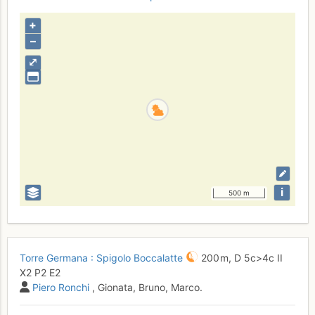
+
–
⤢
i
500 m
Torre Germana : Spigolo Boccalatte
200 m,
D
5c
>4c
II
X2
P2
E2
Piero Ronchi
, Gionata, Bruno, Marco.