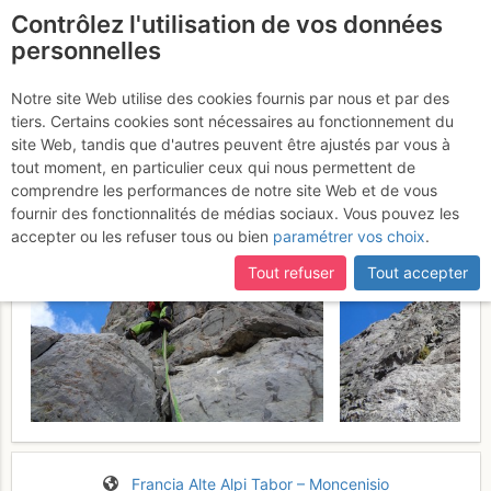
Contrôlez l'utilisation de vos données
fr
personnelles
Suite à une récente et importante mise à jour du site,
si
Tour Germaine : Spigolo
certaines pages ne sont plus accessibles, manquantes ou
Notre site Web utilise des cookies fournis par nous et par des
incomplètes, déconnectez-vous puis reconnectez-vous à votre
tiers. Certains cookies sont nécessaires au fonctionnement du
Boccalatte
Dimanche 2 juillet 2017
compte sur le site.
site Web, tandis que d'autres peuvent être ajustés par vous à
tout moment, en particulier ceux qui nous permettent de
comprendre les performances de notre site Web et de vous
fournir des fonctionnalités de médias sociaux. Vous pouvez les
accepter ou les refuser tous ou bien
paramétrer vos choix
.
Tout refuser
Tout accepter
Francia
Alte Alpi
Tabor – Moncenisio