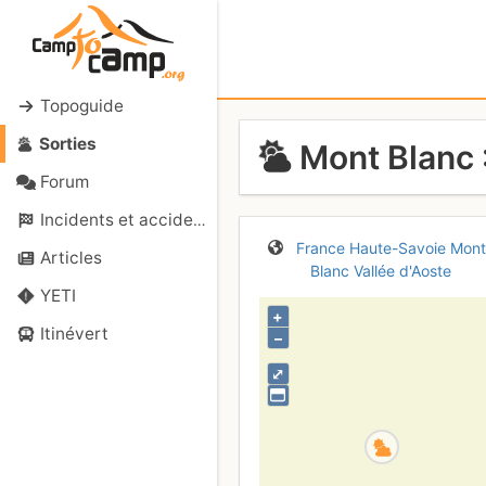
Topoguide
Sorties
Mont Blanc 
Forum
Incidents et accidents
France
Haute-Savoie
Mont
Articles
Blanc
Vallée d'Aoste
YETI
+
Itinévert
–
⤢