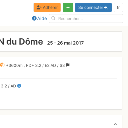
Adhérer
Se connecter
fr
Aide
e N du Dôme
25 - 26 mai 2017
+3600 m
,
PD+
3.2
/
E2
AD
/ S3
+
3.2
/
AD