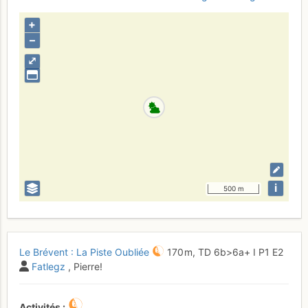
+
–
⤢
i
500 m
Le Brévent : La Piste Oubliée
170 m,
TD
6b
>6a+
I
P1
E2
Fatlegz
, Pierre!
Activités