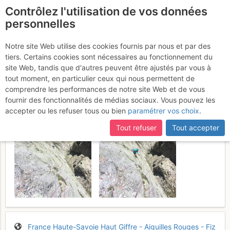
Contrôlez l'utilisation de vos données
fr
personnelles
Brévent : La Piste
Notre site Web utilise des cookies fournis par nous et par des
tiers. Certains cookies sont nécessaires au fonctionnement du
Oubliée
Mardi 4 juillet 2017
site Web, tandis que d'autres peuvent être ajustés par vous à
tout moment, en particulier ceux qui nous permettent de
comprendre les performances de notre site Web et de vous
fournir des fonctionnalités de médias sociaux. Vous pouvez les
accepter ou les refuser tous ou bien
paramétrer vos choix
.
Tout refuser
Tout accepter
France
Haute-Savoie
Haut Giffre - Aiguilles Rouges - Fiz