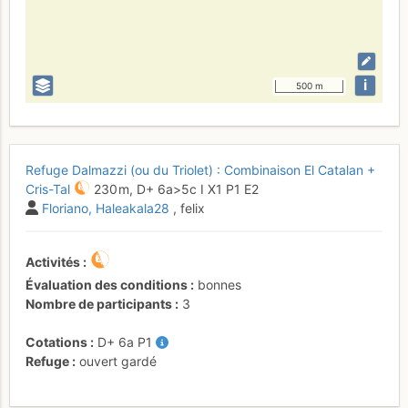
i
500 m
Refuge Dalmazzi (ou du Triolet) : Combinaison El Catalan +
Cris-Tal
230 m,
D+
6a
>5c
I
X1
P1
E2
Floriano
Haleakala28
, felix
Activités
Évaluation des conditions
bonnes
Nombre de participants
3
Cotations
D+
6a
P1
Refuge
ouvert gardé