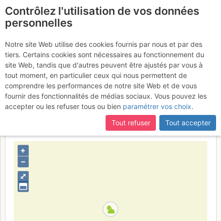
Contrôlez l'utilisation de vos données
fr
personnelles
Refuge Dalmazzi /
Notre site Web utilise des cookies fournis par nous et par des
tiers. Certains cookies sont nécessaires au fonctionnement du
Refuge du Triolet :
site Web, tandis que d'autres peuvent être ajustés par vous à
Combinaison El Catalan +
tout moment, en particulier ceux qui nous permettent de
comprendre les performances de notre site Web et de vous
Cris-Tal
Samedi 1 juillet 2017
fournir des fonctionnalités de médias sociaux. Vous pouvez les
accepter ou les refuser tous ou bien
paramétrer vos choix
.
Tout refuser
Tout accepter
Italie
Mont-Blanc
Vallée d'Aoste
+
–
⤢