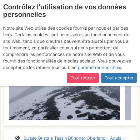
Contrôlez l'utilisation de vos données
fr
personnelles
Suite à une récente et importante mise à jour du site,
si
Scopì : dal Passo
certaines pages ne sont plus accessibles, manquantes ou
Notre site Web utilise des cookies fournis par nous et par des
incomplètes, déconnectez-vous puis reconnectez-vous à votre
tiers. Certains cookies sont nécessaires au fonctionnement du
Lucomagno
Dimanche 2 juillet 2017
compte sur le site.
site Web, tandis que d'autres peuvent être ajustés par vous à
tout moment, en particulier ceux qui nous permettent de
comprendre les performances de notre site Web et de vous
fournir des fonctionnalités de médias sociaux. Vous pouvez les
accepter ou les refuser tous ou bien
paramétrer vos choix
.
Tout refuser
Tout accepter
Suisse
Grisons
Tessin
Bündner Oberland - Adula -