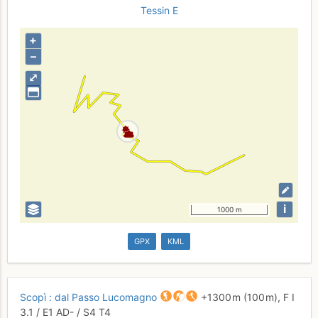
Tessin E
+
–
⤢
i
1000 m
GPX
KML
Scopì : dal Passo Lucomagno
+1300 m
(100 m),
F
I
3.1
/
E1
AD-
/ S4
T4