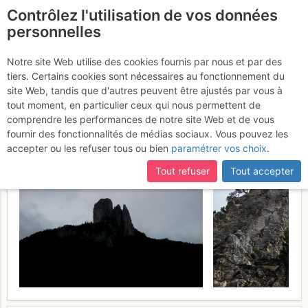
Contrôlez l'utilisation de vos données
fr
personnelles
Trois Pucelles :
Notre site Web utilise des cookies fournis par nous et par des
tiers. Certains cookies sont nécessaires au fonctionnement du
Traversée Grande pucelle -
site Web, tandis que d'autres peuvent être ajustés par vous à
Dent Gérard
tout moment, en particulier ceux qui nous permettent de
Samedi 1 juillet 2017
comprendre les performances de notre site Web et de vous
fournir des fonctionnalités de médias sociaux. Vous pouvez les
accepter ou les refuser tous ou bien
paramétrer vos choix
.
Tout refuser
Tout accepter