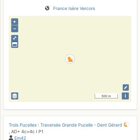
France
Isère
Vercors
+
–
⤢
i
500 m
Trois Pucelles : Traversée Grande Pucelle - Dent Gérard
,
AD+
4c
>4c
I
P1
Em42