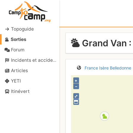
Topoguide
Sorties
Grand Van :
Forum
Incidents et accidents
France
Isère
Belledonne
Articles
+
YETI
–
Itinévert
⤢