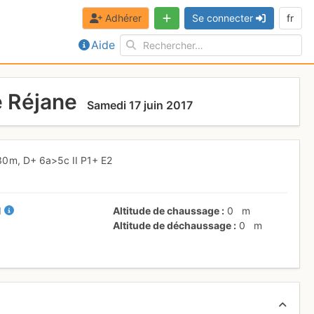
Adhérer
Se connecter
fr
Aide
e Réjane
Samedi 17 juin 2017
30 m,
D+
6a
>5c
II
P1+
E2
II
Altitude de chaussage
0
m
Altitude de déchaussage
0
m