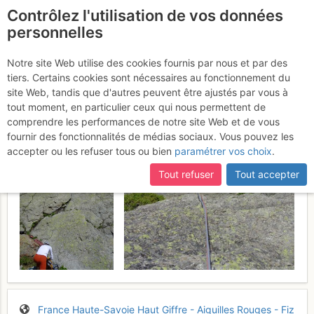
Contrôlez l'utilisation de vos données
fr
personnelles
Les Chéserys : La Fée
Notre site Web utilise des cookies fournis par nous et par des
tiers. Certains cookies sont nécessaires au fonctionnement du
des Druides
Mardi 27 juin 2017
site Web, tandis que d'autres peuvent être ajustés par vous à
tout moment, en particulier ceux qui nous permettent de
comprendre les performances de notre site Web et de vous
fournir des fonctionnalités de médias sociaux. Vous pouvez les
accepter ou les refuser tous ou bien
paramétrer vos choix
.
Tout refuser
Tout accepter
France
Haute-Savoie
Haut Giffre - Aiguilles Rouges - Fiz