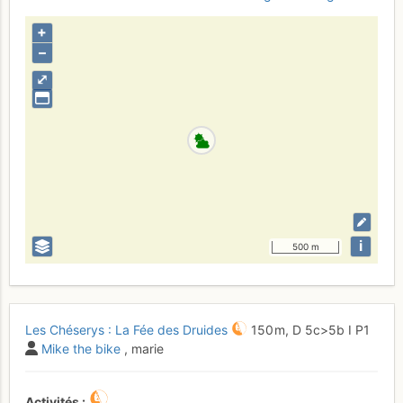
+
–
⤢
i
500 m
Les Chéserys : La Fée des Druides
150 m,
D
5c
>5b
I
P1
Mike the bike
, marie
Activités