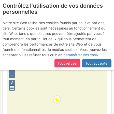
Contrôlez l'utilisation de vos données
fr
personnelles
Mont Veyrier :
Notre site Web utilise des cookies fournis par nous et par des
tiers. Certains cookies sont nécessaires au fonctionnement du
Traversée des crêtes du
site Web, tandis que d'autres peuvent être ajustés par vous à
Mont Veyrier
tout moment, en particulier ceux qui nous permettent de
Jeudi 29 juin 2017
comprendre les performances de notre site Web et de vous
fournir des fonctionnalités de médias sociaux. Vous pouvez les
accepter ou les refuser tous ou bien
paramétrer vos choix
.
France
Haute-Savoie
Bornes - Aravis
Tout refuser
Tout accepter
+
–
⤢