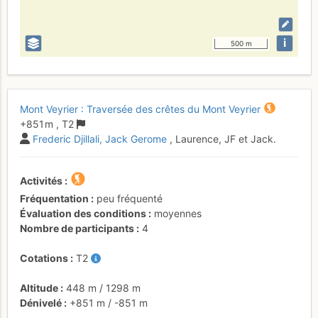
i
500 m
Mont Veyrier : Traversée des crêtes du Mont Veyrier
+851 m
,
T2
Frederic Djillali
Jack Gerome
, Laurence, JF et Jack.
Activités
Fréquentation
peu fréquenté
Évaluation des conditions
moyennes
Nombre de participants
4
Cotations
T2
Altitude
448 m
/
1298 m
Dénivelé
+851 m
/
-851 m